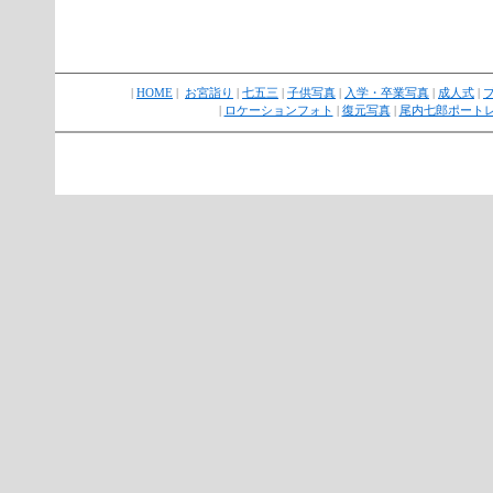
|
HOME
|
お宮詣り
|
七五三
|
子供写真
|
入学・卒業写真
|
成人式
|
|
ロケーションフォト
|
復元写真
|
尾内七郎ポート