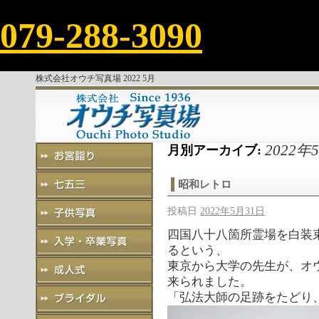
079-288-3090
株式会社オウチ写真場 2022 5月
2022年
月別アーカイブ:
昭和レトロ
投稿日
2022年5月31日
四国八十八箇所霊場を白装
るという、
東京から大学の先生が、オ
来られました。
「弘法大師の足跡をたどり