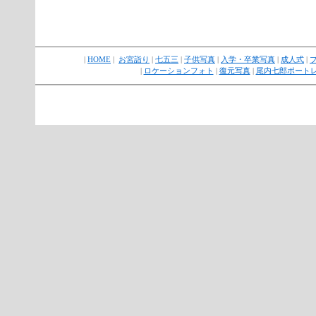
|
HOME
|
お宮詣り
|
七五三
|
子供写真
|
入学・卒業写真
|
成人式
|
|
ロケーションフォト
|
復元写真
|
尾内七郎ポート