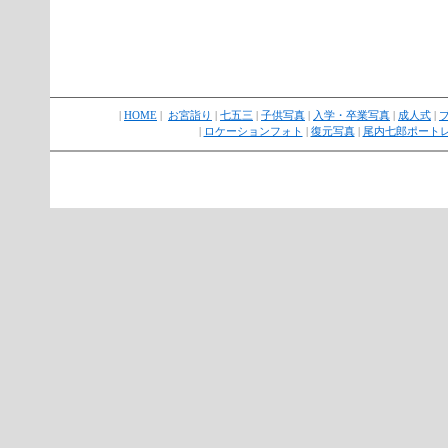
|
HOME
|
お宮詣り
|
七五三
|
子供写真
|
入学・卒業写真
|
成人式
|
|
ロケーションフォト
|
復元写真
|
尾内七郎ポート