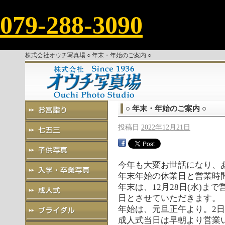
079-288-3090
株式会社オウチ写真場 ○ 年末・年始のご案内 ○
○ 年末・年始のご案内 ○
投稿日
2022年12月21日
今年も大変お世話になり、
年末年始の休業日と営業時
年末は、12月28日(水)まで
日とさせていただきます。
年始は、元旦正午より。2日
成人式当日は早朝より営業