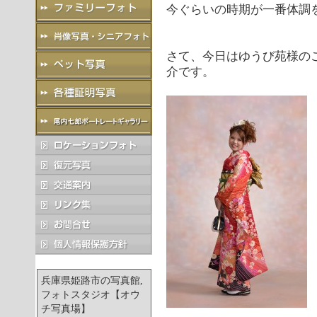
今ぐらいの時期が一番体調
さて、今日はゆうび苑様の
介です。
兵庫県姫路市の写真館,
フォトスタジオ【オウ
チ写真場】