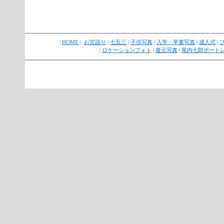
|
HOME
|
お宮詣り
|
七五三
|
子供写真
|
入学・卒業写真
|
成人式
|
|
ロケーションフォト
|
復元写真
|
尾内七郎ポート