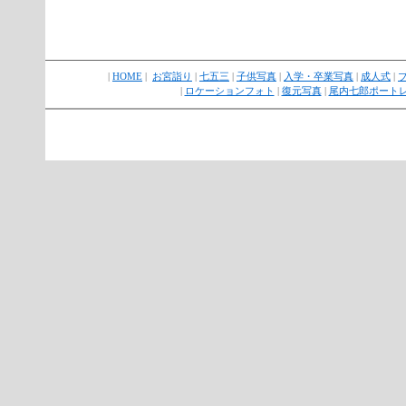
|
HOME
|
お宮詣り
|
七五三
|
子供写真
|
入学・卒業写真
|
成人式
|
|
ロケーションフォト
|
復元写真
|
尾内七郎ポート