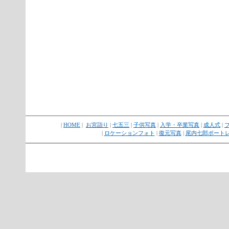
|
HOME
|
お宮詣り
|
七五三
|
子供写真
|
入学・卒業写真
|
成人式
|
|
ロケーションフォト
|
復元写真
|
尾内七郎ポート