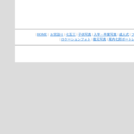
|
HOME
|
お宮詣り
|
七五三
|
子供写真
|
入学・卒業写真
|
成人式
|
|
ロケーションフォト
|
復元写真
|
尾内七郎ポート