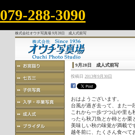
079-288-3090
株式会社オウチ写真場 9月28日 成人式前写
9月28日 成人式前写
投稿日
2013年9月30日
おはようございます。
台風が過ぎ去って、また一
これから一歩づつ山や里も
ったら秋刀魚とか柿とか栗
美味しい秋の味覚が満載で
越冬前に、たくさん食べて