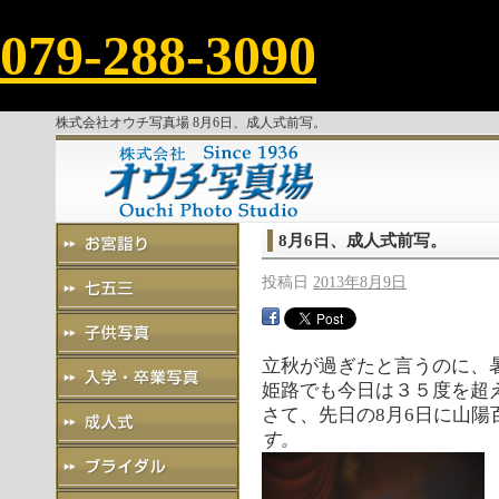
079-288-3090
株式会社オウチ写真場 8月6日、成人式前写。
8月6日、成人式前写。
投稿日
2013年8月9日
立秋が過ぎたと言うのに、
姫路でも今日は３５度を超
さて、先日の8月6日に山
す。