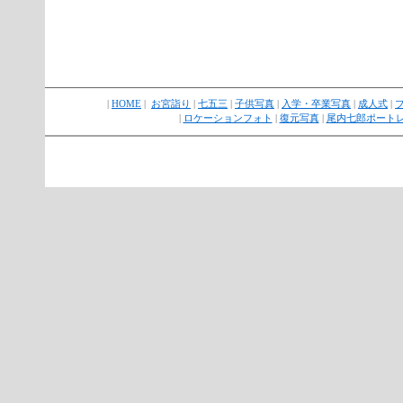
|
HOME
|
お宮詣り
|
七五三
|
子供写真
|
入学・卒業写真
|
成人式
|
|
ロケーションフォト
|
復元写真
|
尾内七郎ポート