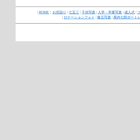
|
HOME
|
お宮詣り
|
七五三
|
子供写真
|
入学・卒業写真
|
成人式
|
|
ロケーションフォト
|
復元写真
|
尾内七郎ポート