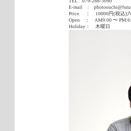
TEL 079-288-3090
E-mail : photoouchi@futur
Price ： 10000円(税
Open ： AM9:00 〜 PM:6:
Holiday： 木曜日