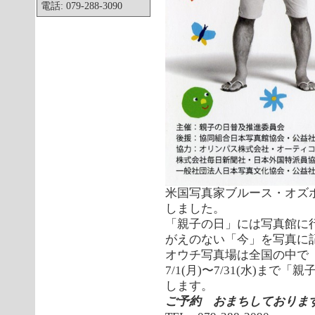
電話: 079-288-3090
米国写真家ブルース・オズ
しました。
「親子の日」には写真館に
がえのない「今」を写真に
オウチ写真場は全国の中で
7/1(月)〜7/31(水)ま
します。
ご予約 おまちしておりま