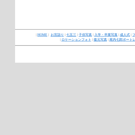
|
HOME
|
お宮詣り
|
七五三
|
子供写真
|
入学・卒業写真
|
成人式
|
|
ロケーションフォト
|
復元写真
|
尾内七郎ポート