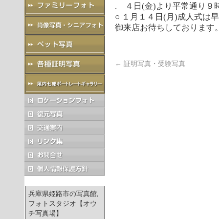
. ４日(金)より平常通り９
○ １月１４日(月)成人式
御来店お待ちしております
←
証明写真・受験写真
兵庫県姫路市の写真館,
フォトスタジオ【オウ
チ写真場】