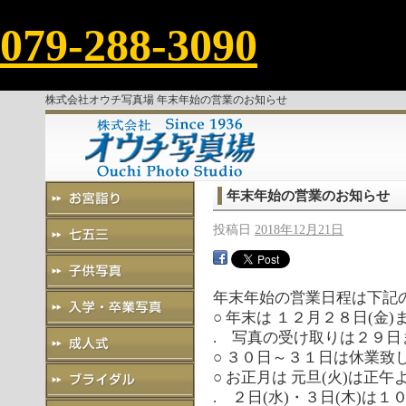
079-288-3090
株式会社オウチ写真場 年末年始の営業のお知らせ
年末年始の営業のお知らせ
投稿日
2018年12月21日
年末年始の営業日程は下記
○ 年末は １２月２８日(金)
. 写真の受け取りは２９日
○ ３０日～３１日は休業致
○ お正月は 元旦(火)は正午
. ２日(水)・３日(木)は１